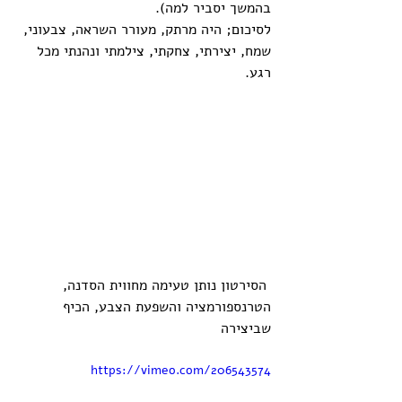
בהמשך יסביר למה).
לסיכום; היה מרתק, מעורר השראה, צבעוני, 
שמח, יצירתי, צחקתי, צילמתי ונהנתי מכל 
רגע.
 הסירטון נותן טעימה מחווית הסדנה, 
הטרנספורמציה והשפעת הצבע, הכיף 
שביצירה
https://vimeo.com/206543574