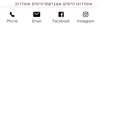
#שדרוגרהיטים
#צביעתרהיטים
#שדרוג
#מחזור
#עיצובהבית
#עשהזאתבעצמך
#תמראלמוג
#סירטוןתדמית
#VIDEO
Phone
Email
Facebook
Instagram
#וידאולעסקים
פוסטים אחרונים
הצג הכול