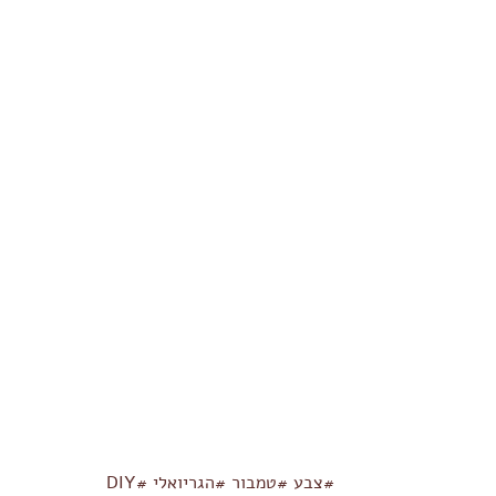
#צבע
#טמבור
#הגריואלי
#DIY