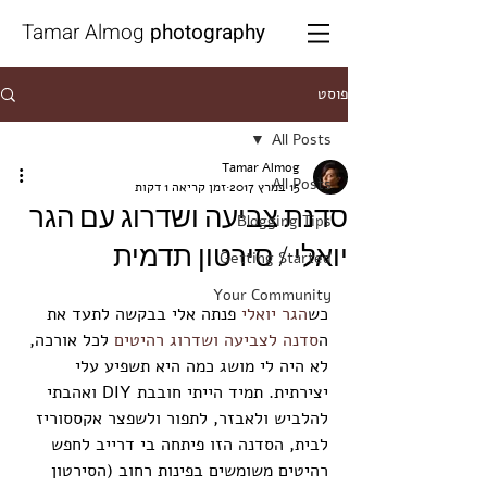
Tamar Almog
photography
פוסט
All Posts
Tamar Almog
All Posts
15 במרץ 2017
זמן קריאה 1 דקות
סדנת צביעה ושדרוג עם הגר
Blogging Tips
יואלי / סירטון תדמית
Getting Started
Your Community
כש
הגר יואלי
 פנתה אלי בבקשה לתעד את 
ה
סדנה לצביעה ושדרוג רהיטים
 לכל אורכה, 
לא היה לי מושג כמה היא תשפיע עלי 
יצירתית. תמיד הייתי חובבת DIY ואהבתי 
להלביש ולאבזר, לתפור ולשפצר אקססוריז 
לבית, הסדנה הזו פיתחה בי דרייב לחפש 
רהיטים משומשים בפינות רחוב (הסירטון 